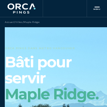
MENU
Accueil
/
Villes
/
Maple Ridge
ORCA PINGS DANS METRO VANCOUVER
Bâti pour
servir
Maple Ridge.