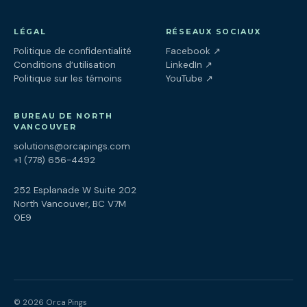
LÉGAL
RÉSEAUX SOCIAUX
(ouvre dans un nouv
Politique de confidentialité
Facebook
↗
(ouvre dans un nouve
Conditions d’utilisation
LinkedIn
↗
(ouvre dans un nouve
Politique sur les témoins
YouTube
↗
BUREAU DE NORTH
VANCOUVER
solutions@orcapings.com
+1 (778) 656-4492
252 Esplanade W Suite 202
North Vancouver, BC V7M
0E9
© 2026 Orca Pings