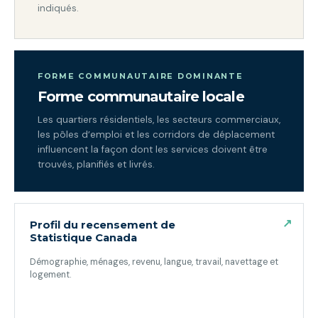
indiqués.
FORME COMMUNAUTAIRE DOMINANTE
Forme communautaire locale
Les quartiers résidentiels, les secteurs commerciaux,
les pôles d’emploi et les corridors de déplacement
influencent la façon dont les services doivent être
trouvés, planifiés et livrés.
↗
Profil du recensement de
Statistique Canada
Démographie, ménages, revenu, langue, travail, navettage et
logement.
(ouvre dans un nouvel onglet)