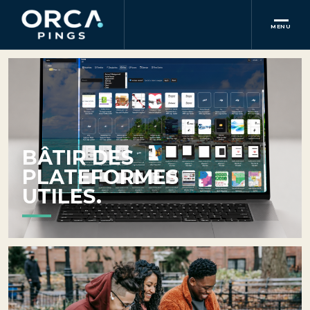
MENU
Orca Pings conç
BÂTIR DES
PLATEFORMES
UTILES.