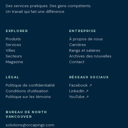
Des services pratiques. Des gens compétents.
Un travail qui fait une différence.
EXPLORER
ENTREPRISE
Produits
À propos de nous
Services
Carrières
Villes
Rangs et salaires
Secteurs
Archives des nouvelles
Magazine
Contact
LÉGAL
RÉSEAUX SOCIAUX
(ouvre dans un nouv
Politique de confidentialité
Facebook
↗
(ouvre dans un nouve
Conditions d’utilisation
LinkedIn
↗
(ouvre dans un nouve
Politique sur les témoins
YouTube
↗
BUREAU DE NORTH
VANCOUVER
solutions@orcapings.com