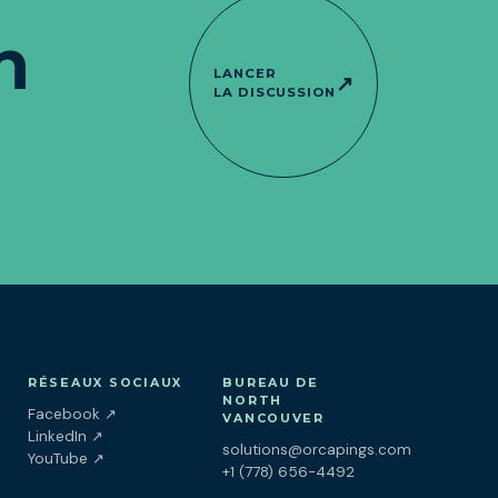
n
LANCER
↗
LA DISCUSSION
RÉSEAUX SOCIAUX
BUREAU DE
NORTH
(ouvre dans un nouvel onglet)
Facebook
↗
VANCOUVER
(ouvre dans un nouvel onglet)
LinkedIn
↗
solutions@orcapings.com
(ouvre dans un nouvel onglet)
YouTube
↗
+1 (778) 656-4492