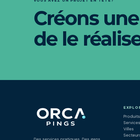
VOUS AVEZ UN PROJET EN TÊTE?
Créons une
de le réalise
EXPLO
Produits
Service
Villes
Secteur
Des services pratiques. Des gens