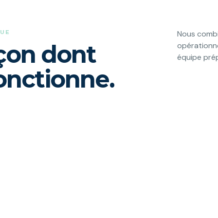
QUE
Nous combi
açon dont
opérationne
équipe prép
onctionne.