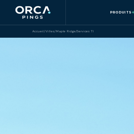
PRODUITS
Accueil
/
Villes
/
Maple Ridge
/
Services TI