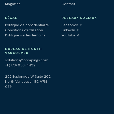
Magazine
Contact
LÉGAL
RÉSEAUX SOCIAUX
(ouvre dans un nouv
Politique de confidentialité
Facebook
↗
(ouvre dans un nouve
Conditions d’utilisation
LinkedIn
↗
(ouvre dans un nouve
Politique sur les témoins
YouTube
↗
BUREAU DE NORTH
VANCOUVER
solutions@orcapings.com
+1 (778) 656-4492
252 Esplanade W Suite 202
North Vancouver, BC V7M
0E9