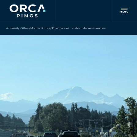
MENU
Accueil
/
Villes
/
Maple Ridge
/
Équipes et renfort de ressources