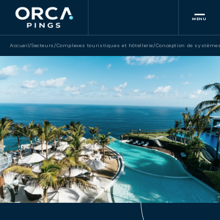
MENU
Accueil
/
Secteurs
/
Complexes touristiques et hôtellerie
/
Conception de système