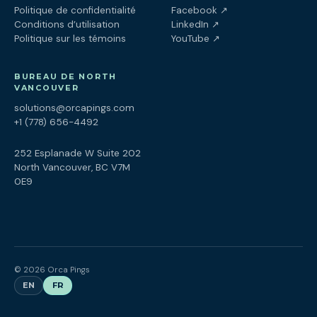
(ouvre dans un nouv
Politique de confidentialité
Facebook
↗
(ouvre dans un nouve
Conditions d’utilisation
LinkedIn
↗
(ouvre dans un nouve
Politique sur les témoins
YouTube
↗
BUREAU DE NORTH
VANCOUVER
solutions@orcapings.com
+1 (778) 656-4492
252 Esplanade W Suite 202
North Vancouver, BC V7M
0E9
© 2026 Orca Pings
EN
FR