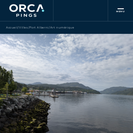
MENU
Accueil
/
Villes
/
Port Alberni
/
Art numérique