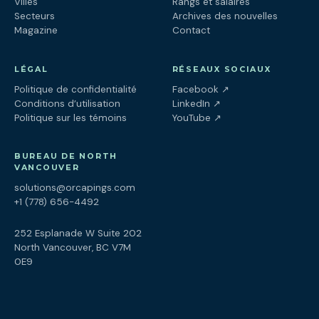
Villes
Rangs et salaires
Secteurs
Archives des nouvelles
Magazine
Contact
LÉGAL
RÉSEAUX SOCIAUX
(ouvre dans un nouv
Politique de confidentialité
Facebook
↗
(ouvre dans un nouve
Conditions d’utilisation
LinkedIn
↗
(ouvre dans un nouve
Politique sur les témoins
YouTube
↗
BUREAU DE NORTH
VANCOUVER
solutions@orcapings.com
+1 (778) 656-4492
252 Esplanade W Suite 202
North Vancouver, BC V7M
0E9