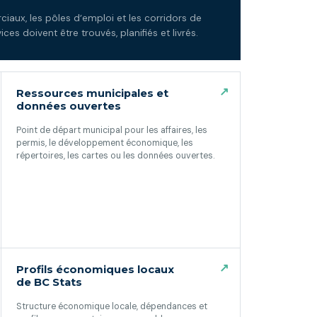
ciaux, les pôles d’emploi et les corridors de
es doivent être trouvés, planifiés et livrés.
↗
Ressources municipales et
données ouvertes
Point de départ municipal pour les affaires, les
permis, le développement économique, les
répertoires, les cartes ou les données ouvertes.
(ouvre dans un nouvel onglet)
↗
Profils économiques locaux
de BC Stats
Structure économique locale, dépendances et