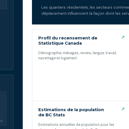
Les quartiers résidentiels, les secteurs commer
déplacement influencent la façon dont les servic
↗
Profil du recensement de
Statistique Canada
Démographie, ménages, revenu, langue, travail,
navettage et logement.
(ouvre dans un nouvel onglet)
↗
Estimations de la population
de BC Stats
Estimations annuelles de population pour les