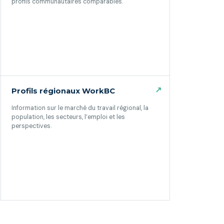
profils communautaires comparables.
(ouvre dans un nouvel onglet)
↗
Profils régionaux WorkBC
Information sur le marché du travail régional, la
population, les secteurs, l’emploi et les
perspectives.
(ouvre dans un nouvel onglet)