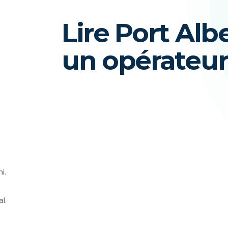
Lire Port Al
un opérateur
i.
l.