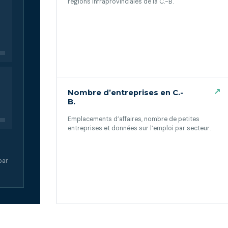
régions infraprovinciales de la C.-B.
(ouvre dans un nouvel onglet)
↗
Nombre d’entreprises en C.-
B.
Emplacements d’affaires, nombre de petites
entreprises et données sur l’emploi par secteur.
(ouvre dans un nouvel onglet)
par