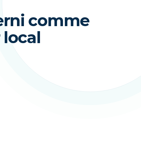
berni comme
 local