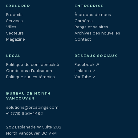
EXPLORER
ENTREPRISE
Produits
À propos de nous
Services
Carrières
Villes
Rangs et salaires
Secteurs
Archives des nouvelles
Magazine
Contact
LÉGAL
RÉSEAUX SOCIAUX
(ouvre dans un nouv
Politique de confidentialité
Facebook
↗
(ouvre dans un nouve
Conditions d’utilisation
LinkedIn
↗
(ouvre dans un nouve
Politique sur les témoins
YouTube
↗
BUREAU DE NORTH
VANCOUVER
solutions@orcapings.com
+1 (778) 656-4492
252 Esplanade W Suite 202
North Vancouver, BC V7M