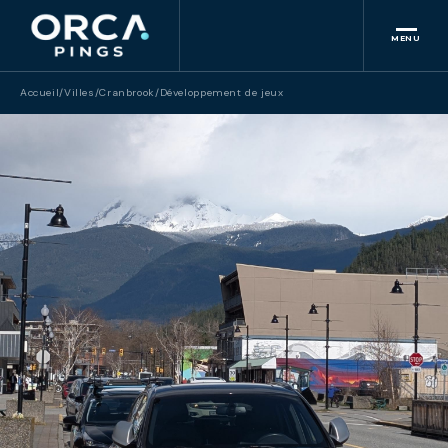
MENU
Accueil
/
Villes
/
Cranbrook
/
Développement de jeux