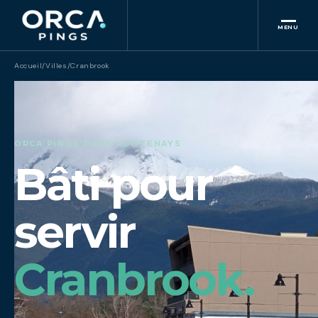
MENU
Accueil
/
Villes
/
Cranbrook
ORCA PINGS DANS KOOTENAYS
Bâti pour
servir
Cranbrook.