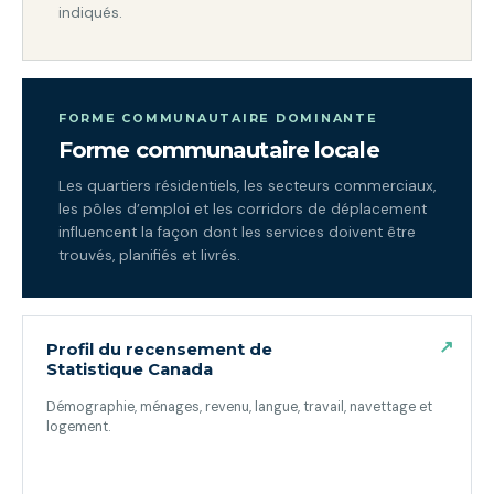
indiqués.
FORME COMMUNAUTAIRE DOMINANTE
Forme communautaire locale
Les quartiers résidentiels, les secteurs commerciaux,
les pôles d’emploi et les corridors de déplacement
influencent la façon dont les services doivent être
trouvés, planifiés et livrés.
↗
Profil du recensement de
Statistique Canada
Démographie, ménages, revenu, langue, travail, navettage et
logement.
(ouvre dans un nouvel onglet)