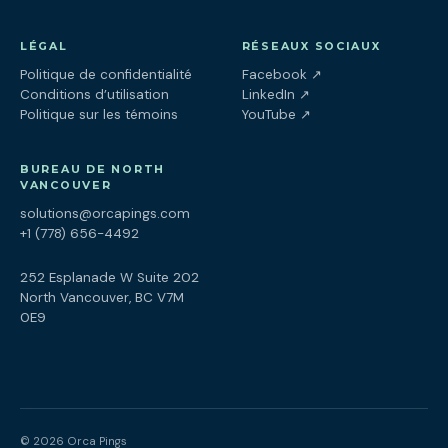
LÉGAL
RÉSEAUX SOCIAUX
(ouvre dans un nouv
Politique de confidentialité
Facebook
↗
(ouvre dans un nouve
Conditions d’utilisation
LinkedIn
↗
(ouvre dans un nouve
Politique sur les témoins
YouTube
↗
BUREAU DE NORTH
VANCOUVER
solutions@orcapings.com
+1 (778) 656-4492
252 Esplanade W Suite 202
North Vancouver, BC V7M
0E9
© 2026 Orca Pings