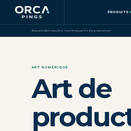
PRODUITS
Accueil
/
Services
/
Art numérique
/
Art de production
ART NUMÉRIQUE
Art de
produc