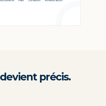
écouverte
Plan
Livraison
Amélioration
 devient précis.