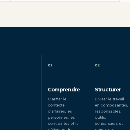
01
02
Comprendre
Structurer
Clarifier le
Diviser le travail
contexte
en composantes,
d’affaires, les
responsables,
personnes, les
outils,
contraintes et la
échéanciers et
définition du
points de