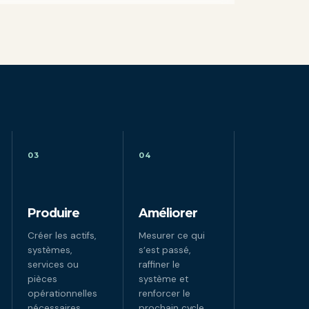
03
04
Produire
Améliorer
Créer les actifs,
Mesurer ce qui
systèmes,
s’est passé,
services ou
raffiner le
pièces
système et
opérationnelles
renforcer le
nécessaires.
prochain cycle.