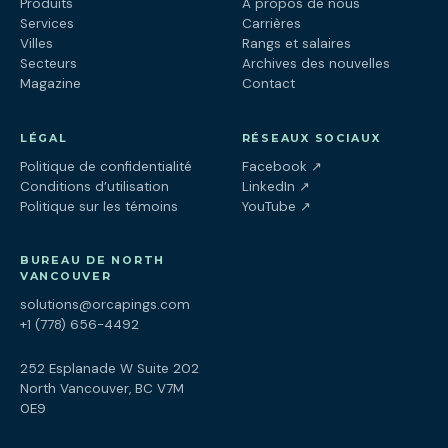
Produits
À propos de nous
Services
Carrières
Villes
Rangs et salaires
Secteurs
Archives des nouvelles
Magazine
Contact
LÉGAL
RÉSEAUX SOCIAUX
(ouvre dans un nouv
Politique de confidentialité
Facebook
↗
(ouvre dans un nouve
Conditions d’utilisation
LinkedIn
↗
(ouvre dans un nouve
Politique sur les témoins
YouTube
↗
BUREAU DE NORTH
VANCOUVER
solutions@orcapings.com
+1 (778) 656-4492
252 Esplanade W Suite 202
North Vancouver, BC V7M
0E9