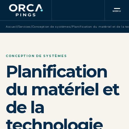
MENU
Accueil
/
Services
/
Conception de systèmes
/
Planification du matériel et de la t
CONCEPTION DE SYSTÈMES
Planification
du matériel et
de la
technologie