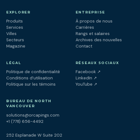
EXPLORER
ENTREPRISE
Produits
À propos de nous
Services
Carrières
Villes
Rangs et salaires
Secteurs
Archives des nouvelles
Magazine
Contact
LÉGAL
RÉSEAUX SOCIAUX
(ouvre dans un nouv
Politique de confidentialité
Facebook
↗
(ouvre dans un nouve
Conditions d’utilisation
LinkedIn
↗
(ouvre dans un nouve
Politique sur les témoins
YouTube
↗
BUREAU DE NORTH
VANCOUVER
solutions@orcapings.com
+1 (778) 656-4492
252 Esplanade W Suite 202