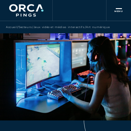
MENU
Accueil
/
Secteurs
/
Jeux vidéo et médias interactifs
/
Art numérique