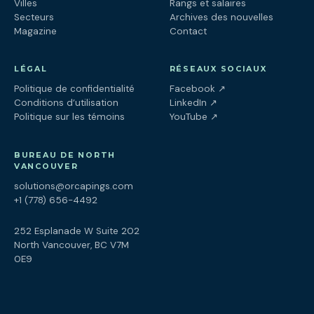
Villes
Rangs et salaires
Secteurs
Archives des nouvelles
Magazine
Contact
LÉGAL
RÉSEAUX SOCIAUX
(ouvre dans un nouv
Politique de confidentialité
Facebook
↗
(ouvre dans un nouve
Conditions d’utilisation
LinkedIn
↗
(ouvre dans un nouve
Politique sur les témoins
YouTube
↗
BUREAU DE NORTH
VANCOUVER
solutions@orcapings.com
+1 (778) 656-4492
252 Esplanade W Suite 202
North Vancouver, BC V7M
0E9