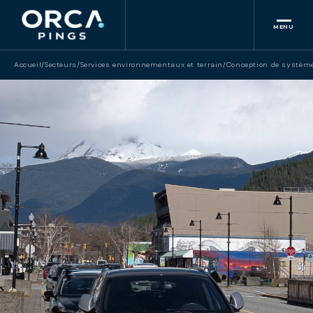
MENU
Accueil
/
Secteurs
/
Services environnementaux et terrain
/
Conception de systèm