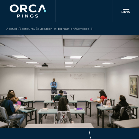
MENU
Accueil
/
Secteurs
/
Éducation et formation
/
Services TI