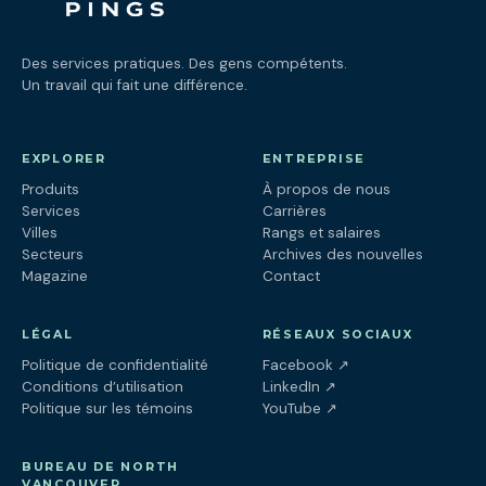
Des services pratiques. Des gens compétents.
Un travail qui fait une différence.
EXPLORER
ENTREPRISE
Produits
À propos de nous
Services
Carrières
Villes
Rangs et salaires
Secteurs
Archives des nouvelles
Magazine
Contact
LÉGAL
RÉSEAUX SOCIAUX
(ouvre dans un nouv
Politique de confidentialité
Facebook
↗
(ouvre dans un nouve
Conditions d’utilisation
LinkedIn
↗
(ouvre dans un nouve
Politique sur les témoins
YouTube
↗
BUREAU DE NORTH
VANCOUVER