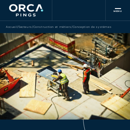
MENU
Accueil
/
Secteurs
/
Construction et métiers
/
Conception de systèmes