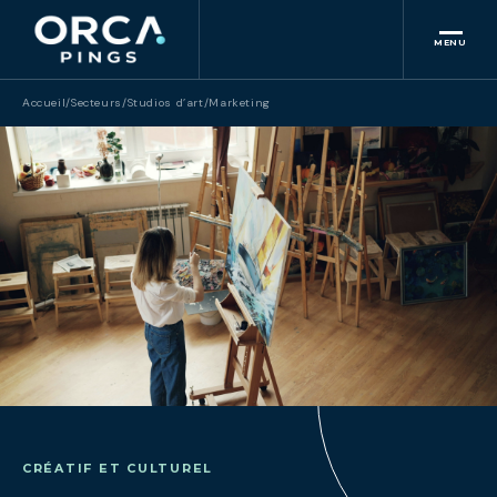
MENU
Accueil
/
Secteurs
/
Studios d’art
/
Marketing
CRÉATIF ET CULTUREL