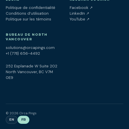
(ouvre dans un nouv
Politique de confidentialité
Facebook
↗
(ouvre dans un nouve
Conditions d’utilisation
LinkedIn
↗
(ouvre dans un nouve
Politique sur les témoins
YouTube
↗
BUREAU DE NORTH
VANCOUVER
solutions@orcapings.com
+1 (778) 656-4492
252 Esplanade W Suite 202
North Vancouver, BC V7M
0E9
© 2026 Orca Pings
EN
FR