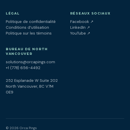
LÉGAL
RÉSEAUX SOCIAUX
(ouvre dans un nouv
Politique de confidentialité
Facebook
↗
(ouvre dans un nouve
Conditions d’utilisation
LinkedIn
↗
(ouvre dans un nouve
Politique sur les témoins
YouTube
↗
BUREAU DE NORTH
VANCOUVER
solutions@orcapings.com
+1 (778) 656-4492
252 Esplanade W Suite 202
North Vancouver, BC V7M
0E9
© 2026 Orca Pings