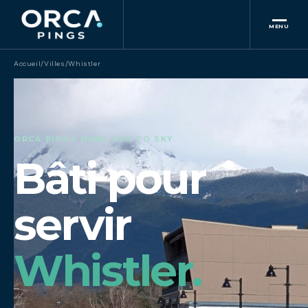
MENU
Accueil
/
Villes
/
Whistler
ORCA PINGS DANS SEA TO SKY
Bâti pour
servir
Whistler.