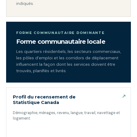
indiqués.
FORME COMMUNAUTAIRE DOMINANTE
Forme communautaire locale
Les quartiers résidentiels, les secteurs commerciaux,
les pôles d’emploi et les corridors de déplacement
influencent la façon dont les services doivent être
trouvés, planifiés et livrés.
↗
Profil du recensement de
Statistique Canada
Démographie, ménages, revenu, langue, travail, navettage et
logement.
(ouvre dans un nouvel onglet)