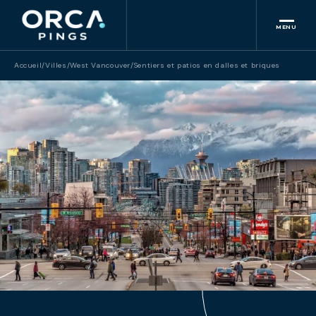
MENU
Accueil
/
Villes
/
West Vancouver
/
Sentiers et patios en dalles et briques