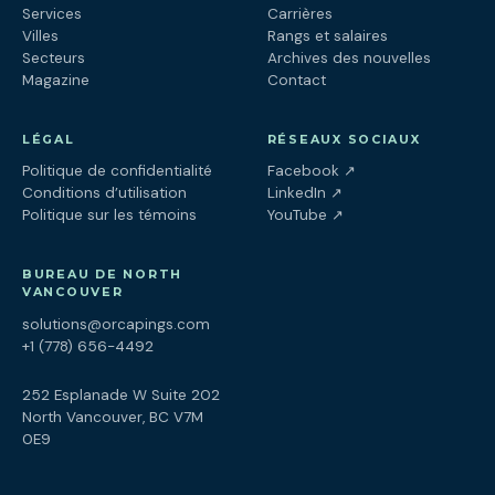
Services
Carrières
Villes
Rangs et salaires
Secteurs
Archives des nouvelles
Magazine
Contact
LÉGAL
RÉSEAUX SOCIAUX
(ouvre dans un nouv
Politique de confidentialité
Facebook
↗
(ouvre dans un nouve
Conditions d’utilisation
LinkedIn
↗
(ouvre dans un nouve
Politique sur les témoins
YouTube
↗
BUREAU DE NORTH
VANCOUVER
solutions@orcapings.com
+1 (778) 656-4492
252 Esplanade W Suite 202
North Vancouver, BC V7M
0E9