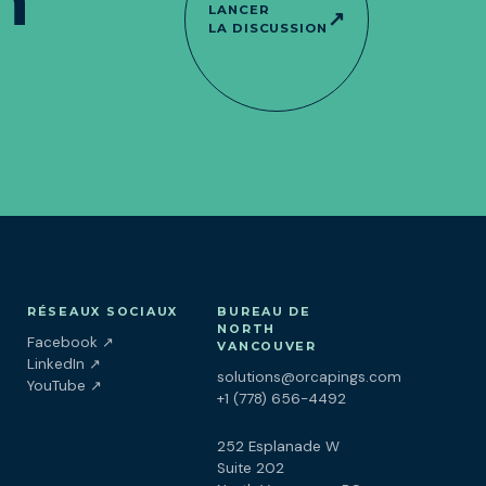
n
LANCER
↗
LA DISCUSSION
RÉSEAUX SOCIAUX
BUREAU DE
NORTH
(ouvre dans un nouvel onglet)
Facebook
↗
VANCOUVER
(ouvre dans un nouvel onglet)
LinkedIn
↗
solutions@orcapings.com
(ouvre dans un nouvel onglet)
YouTube
↗
+1 (778) 656-4492
252 Esplanade W
Suite 202