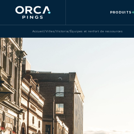
PRODUITS
Accueil
/
Villes
/
Victoria
/
Équipes et renfort de ressources