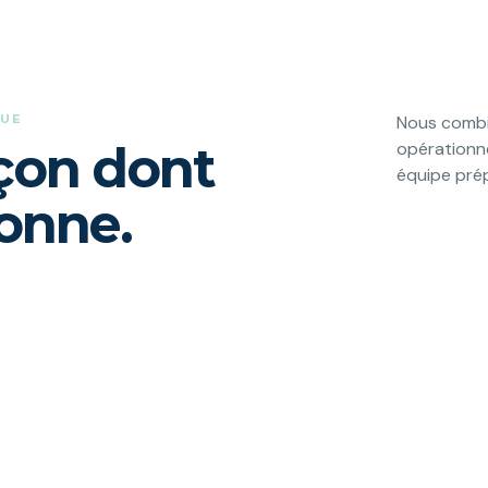
QUE
Nous combi
açon dont
opérationne
équipe prép
ionne.