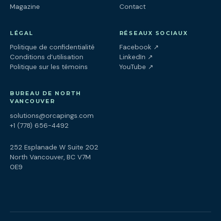
Magazine
Contact
LÉGAL
RÉSEAUX SOCIAUX
(ouvre dans un nouv
Politique de confidentialité
Facebook
↗
(ouvre dans un nouve
Conditions d’utilisation
LinkedIn
↗
(ouvre dans un nouve
Politique sur les témoins
YouTube
↗
BUREAU DE NORTH
VANCOUVER
solutions@orcapings.com
+1 (778) 656-4492
252 Esplanade W Suite 202
North Vancouver, BC V7M
0E9