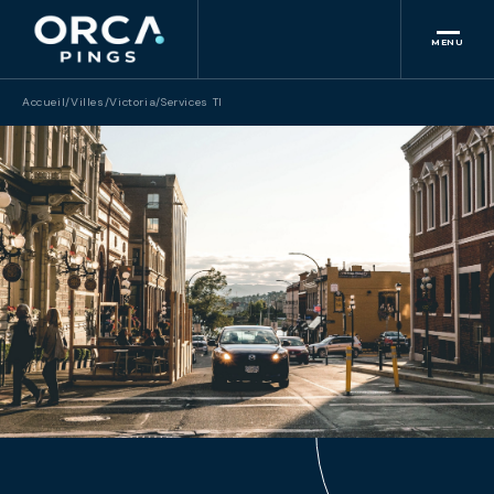
MENU
Accueil
/
Villes
/
Victoria
/
Services TI