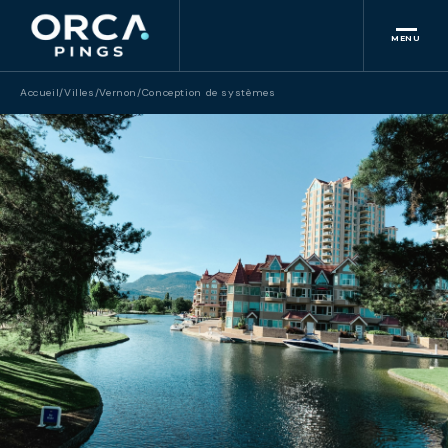
MENU
Accueil
/
Villes
/
Vernon
/
Conception de systèmes