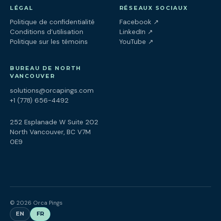
LÉGAL
RÉSEAUX SOCIAUX
(ouvre dans un nouv
Politique de confidentialité
Facebook
↗
(ouvre dans un nouve
Conditions d’utilisation
LinkedIn
↗
(ouvre dans un nouve
Politique sur les témoins
YouTube
↗
BUREAU DE NORTH
VANCOUVER
solutions@orcapings.com
+1 (778) 656-4492
252 Esplanade W Suite 202
North Vancouver, BC V7M
0E9
© 2026 Orca Pings
EN
FR