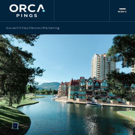
MENU
Accueil
/
Villes
/
Vernon
/
Marketing