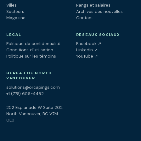
Villes
Rangs et salaires
Secteurs
Archives des nouvelles
Magazine
Contact
LÉGAL
RÉSEAUX SOCIAUX
(ouvre dans un nouv
Politique de confidentialité
Facebook
↗
(ouvre dans un nouve
Conditions d’utilisation
LinkedIn
↗
(ouvre dans un nouve
Politique sur les témoins
YouTube
↗
BUREAU DE NORTH
VANCOUVER
solutions@orcapings.com
+1 (778) 656-4492
252 Esplanade W Suite 202
North Vancouver, BC V7M
0E9