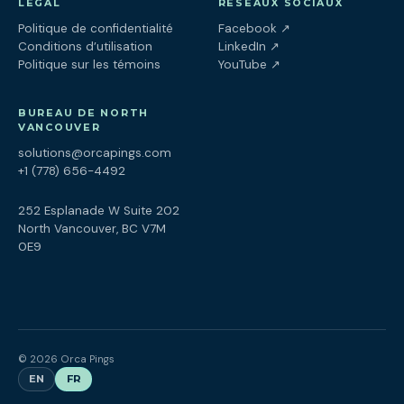
LÉGAL
RÉSEAUX SOCIAUX
(ouvre dans un nouv
Politique de confidentialité
Facebook
↗
(ouvre dans un nouve
Conditions d’utilisation
LinkedIn
↗
(ouvre dans un nouve
Politique sur les témoins
YouTube
↗
BUREAU DE NORTH
VANCOUVER
solutions@orcapings.com
+1 (778) 656-4492
252 Esplanade W Suite 202
North Vancouver, BC V7M
0E9
© 2026 Orca Pings
EN
FR