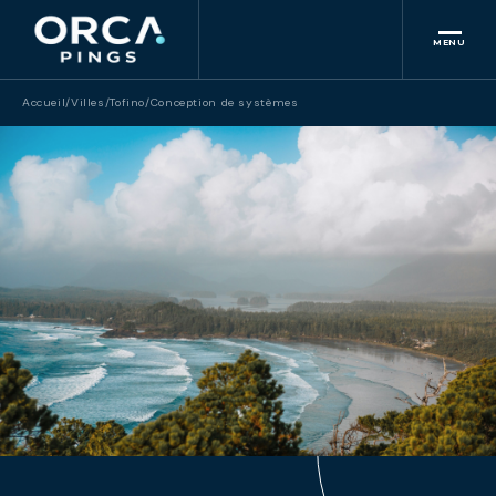
MENU
Accueil
/
Villes
/
Tofino
/
Conception de systèmes