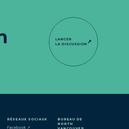
n
LANCER
↗
LA DISCUSSION
RÉSEAUX SOCIAUX
BUREAU DE
NORTH
(ouvre dans un nouvel onglet)
Facebook
↗
VANCOUVER