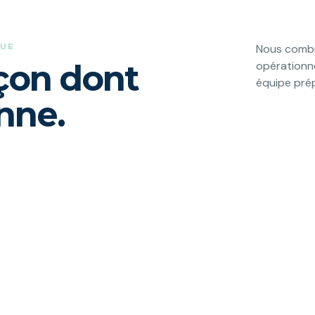
QUE
Nous combi
açon dont
opérationne
équipe prép
nne.