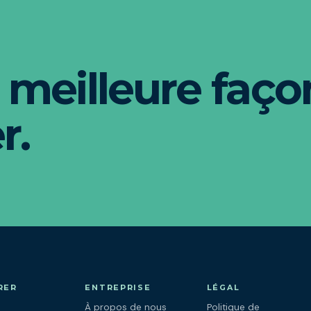
 meilleure faço
r.
RER
ENTREPRISE
LÉGAL
À propos de nous
Politique de