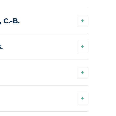
 C.-B.
.