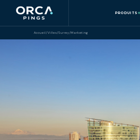
PRODUITS
Accueil
/
Villes
/
Surrey
/
Marketing