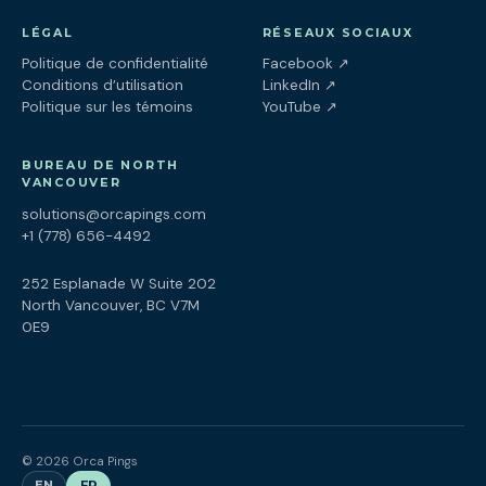
LÉGAL
RÉSEAUX SOCIAUX
(ouvre dans un nouv
Politique de confidentialité
Facebook
↗
(ouvre dans un nouve
Conditions d’utilisation
LinkedIn
↗
(ouvre dans un nouve
Politique sur les témoins
YouTube
↗
BUREAU DE NORTH
VANCOUVER
solutions@orcapings.com
+1 (778) 656-4492
252 Esplanade W Suite 202
North Vancouver, BC V7M
0E9
© 2026 Orca Pings
EN
FR