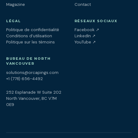
Magazine
Contact
LÉGAL
RÉSEAUX SOCIAUX
(ouvre dans un nouv
Politique de confidentialité
Facebook
↗
(ouvre dans un nouve
Conditions d’utilisation
LinkedIn
↗
(ouvre dans un nouve
Politique sur les témoins
YouTube
↗
BUREAU DE NORTH
VANCOUVER
solutions@orcapings.com
+1 (778) 656-4492
252 Esplanade W Suite 202
North Vancouver, BC V7M
0E9