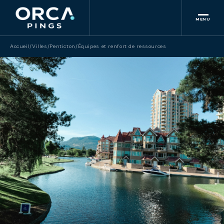
MENU
Accueil
/
Villes
/
Penticton
/
Équipes et renfort de ressources