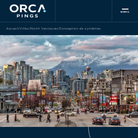
MENU
Accueil
/
Villes
/
North Vancouver
/
Conception de systèmes