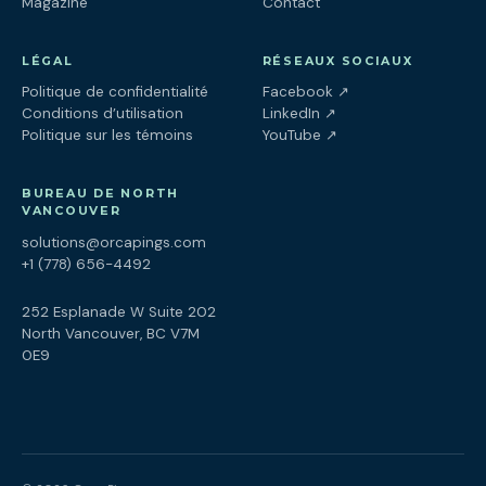
Magazine
Contact
LÉGAL
RÉSEAUX SOCIAUX
(ouvre dans un nouv
Politique de confidentialité
Facebook
↗
(ouvre dans un nouve
Conditions d’utilisation
LinkedIn
↗
(ouvre dans un nouve
Politique sur les témoins
YouTube
↗
BUREAU DE NORTH
VANCOUVER
solutions@orcapings.com
+1 (778) 656-4492
252 Esplanade W Suite 202
North Vancouver, BC V7M
0E9