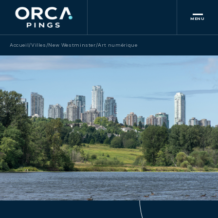
MENU
Accueil
/
Villes
/
New Westminster
/
Art numérique