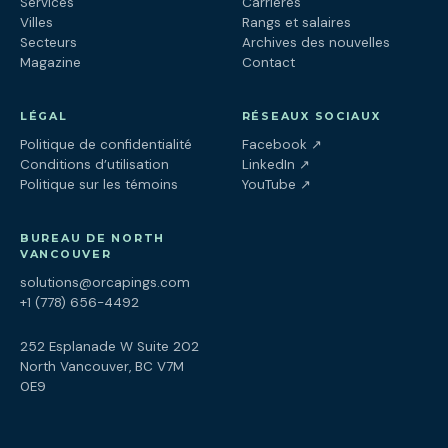
Services
Carrières
Villes
Rangs et salaires
Secteurs
Archives des nouvelles
Magazine
Contact
LÉGAL
RÉSEAUX SOCIAUX
(ouvre dans un nouv
Politique de confidentialité
Facebook
↗
(ouvre dans un nouve
Conditions d’utilisation
LinkedIn
↗
(ouvre dans un nouve
Politique sur les témoins
YouTube
↗
BUREAU DE NORTH
VANCOUVER
solutions@orcapings.com
+1 (778) 656-4492
252 Esplanade W Suite 202
North Vancouver, BC V7M
0E9