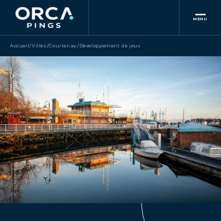
MENU
Accueil
/
Villes
/
Courtenay
/
Développement de jeux