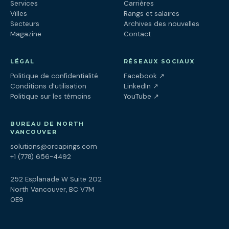
Services
Carrières
Villes
Rangs et salaires
Secteurs
Archives des nouvelles
Magazine
Contact
LÉGAL
RÉSEAUX SOCIAUX
(ouvre dans un nouv
Politique de confidentialité
Facebook
↗
(ouvre dans un nouve
Conditions d’utilisation
LinkedIn
↗
(ouvre dans un nouve
Politique sur les témoins
YouTube
↗
BUREAU DE NORTH
VANCOUVER
solutions@orcapings.com
+1 (778) 656-4492
252 Esplanade W Suite 202
North Vancouver, BC V7M
0E9