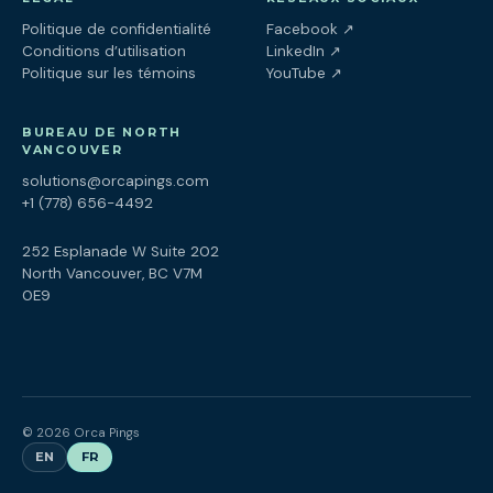
(ouvre dans un nouv
Politique de confidentialité
Facebook
↗
(ouvre dans un nouve
Conditions d’utilisation
LinkedIn
↗
(ouvre dans un nouve
Politique sur les témoins
YouTube
↗
BUREAU DE NORTH
VANCOUVER
solutions@orcapings.com
+1 (778) 656-4492
252 Esplanade W Suite 202
North Vancouver, BC V7M
0E9
© 2026 Orca Pings
EN
FR