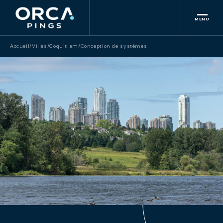
MENU
Accueil
/
Villes
/
Coquitlam
/
Conception de systèmes