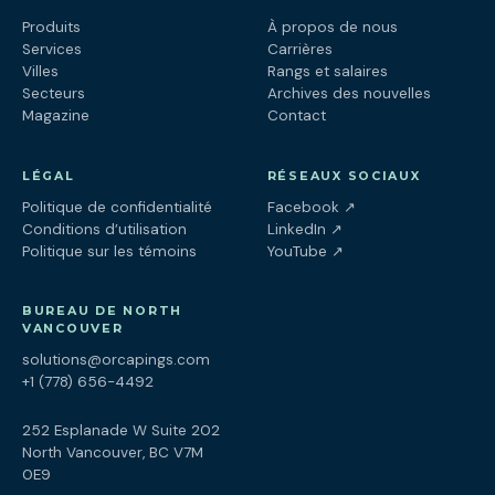
Produits
À propos de nous
Services
Carrières
Villes
Rangs et salaires
Secteurs
Archives des nouvelles
Magazine
Contact
LÉGAL
RÉSEAUX SOCIAUX
(ouvre dans un nouv
Politique de confidentialité
Facebook
↗
(ouvre dans un nouve
Conditions d’utilisation
LinkedIn
↗
(ouvre dans un nouve
Politique sur les témoins
YouTube
↗
BUREAU DE NORTH
VANCOUVER
solutions@orcapings.com
+1 (778) 656-4492
252 Esplanade W Suite 202
North Vancouver, BC V7M
0E9