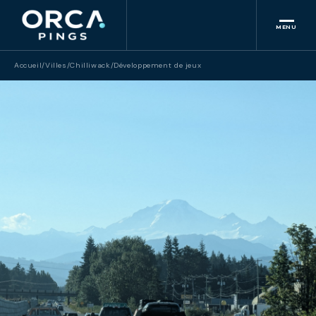
MENU
Accueil
/
Villes
/
Chilliwack
/
Développement de jeux